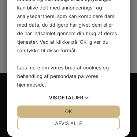
kan blive delt med annoncerings- og
analysepartnere, som kan kombinere dem
med data, du tidligere har givet dem eller
de har indsamlet gennem din brug af deres
tjenester. Ved at klikke på 'OK' giver du
samtykke til disse formål.
LJM spalteskrabere
SE PRODUKTET
Læs mere om vores brug af cookies og
behandling af persondata på vores
hjemmeside.
VIS
DETALJER
JA
NEJ
OK
JA
NEJ
P. Andersen ApS
NØDVENDIGE
PRÆFERENCER
AFVIS ALLE
JA
NEJ
JA
NEJ
Siden 1998 har vi leveret fuld service til vores