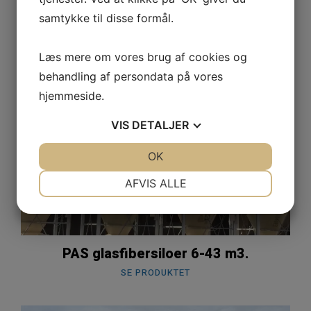
samtykke til disse formål.
Læs mere om vores brug af cookies og
behandling af persondata på vores
hjemmeside.
VIS
DETALJER
JA
NEJ
OK
JA
NEJ
NØDVENDIGE
PRÆFERENCER
AFVIS ALLE
JA
NEJ
JA
NEJ
MARKETING
STATISTIK
PAS glasfibersiloer 6-43 m3.
SE PRODUKTET