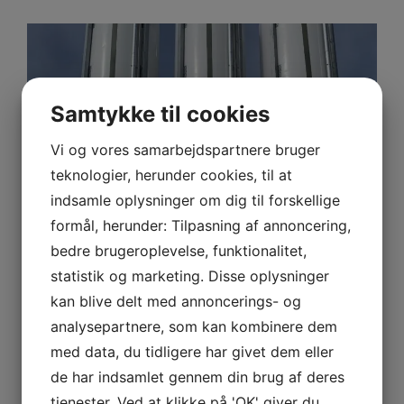
Samtykke til cookies
Vi og vores samarbejdspartnere bruger
teknologier, herunder cookies, til at
indsamle oplysninger om dig til forskellige
formål, herunder: Tilpasning af annoncering,
bedre brugeroplevelse, funktionalitet,
statistik og marketing. Disse oplysninger
kan blive delt med annoncerings- og
analysepartnere, som kan kombinere dem
PAS glasfibersilo 56-70 m3
med data, du tidligere har givet dem eller
SE PRODUKTET
de har indsamlet gennem din brug af deres
tjenester. Ved at klikke på 'OK' giver du