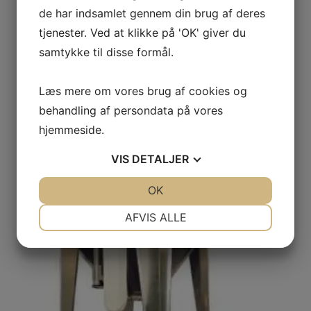
de har indsamlet gennem din brug af deres
Glasfibersiloer 2-3 m3. (Flytbare).
tjenester. Ved at klikke på 'OK' giver du
samtykke til disse formål.
SE PRODUKTET
Læs mere om vores brug af cookies og
behandling af persondata på vores
hjemmeside.
VIS
DETALJER
JA
NEJ
OK
JA
NEJ
NØDVENDIGE
PRÆFERENCER
AFVIS ALLE
JA
NEJ
JA
NEJ
MARKETING
STATISTIK