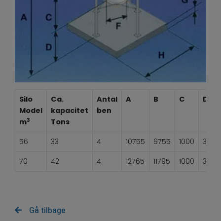
Silo
Ca.
Antal
A
B
C
D
Model
kapacitet
ben
3
m
Tons
56
33
4
10755
9755
1000
3000
70
42
4
12765
11795
1000
3000
Gå tilbage